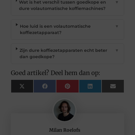
Wat is het verschil tussen goedkope en
▼
dure volautomatische koffiemachines?
Hoe luid is een volautomatische
▼
koffiezetapparaat?
Zijn dure koffiezetapparaten echt beter
▼
dan goedkope?
Goed artikel? Deel hem dan op:
X
Facebook
Pinterest
LinkedIn
Email
(Twitter)
Milan Roelofs