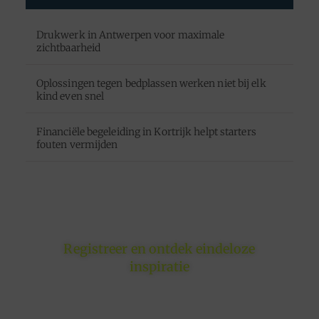
Drukwerk in Antwerpen voor maximale
zichtbaarheid
Oplossingen tegen bedplassen werken niet bij elk
kind even snel
Financiële begeleiding in Kortrijk helpt starters
fouten vermijden
Registreer en ontdek eindeloze
inspiratie
Of je nu schrijft om te inspireren, informeren of
entertainen – jouw plek is hier. Registreer nu en sluit
je aan.