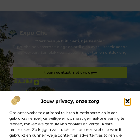
“Verbreed je blik, verrijk je kennis.”
Expo-che.be verzamelt blogs en artikelen over uiteenlopende
onderwerpen. Een plek voor ideeën, inzichten en ontdekking.
Neem contact met ons op
Sitelinks
Bericht categorie
Goedkope linkbuilding: hoe je jouw website effectief kunt laten groeien zonder grote kosten
Hoe kan ik geld verdienen met mijn website: een complete gids
Jouw privacy, onze zorg
Om onze website optimaal te laten functioneren en je een
De best gelezen stukken op een rij
gebruiksvriendelijke, veilige en op maat gemaakte ervaring te
Kamperen
bieden, maken we gebruik van cookies en vergelijkbare
Een 3D-scanner kopen die u met één hand vast kunt
technieken. Zo krijgen we inzicht in hoe onze website wordt
houden
gebruikt en kunnen we je content en advertenties tonen die
Buitensauna aanschaffen? Dit zijn de voordelen!