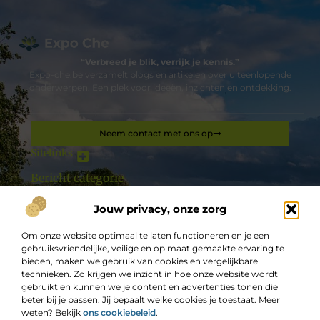
“Verbreed je blik, verrijk je kennis.”
Expo-che.be verzamelt blogs en artikelen over uiteenlopende
onderwerpen. Een plek voor ideeën, inzichten en ontdekking.
Neem contact met ons op
Sitelinks
Bericht categorie
Goedkope linkbuilding: hoe je jouw website effectief kunt laten groeien zonder grote kosten
Hoe kan ik geld verdienen met mijn website: een complete gids
Jouw privacy, onze zorg
De best gelezen stukken op een rij
Om onze website optimaal te laten functioneren en je een
Remeha tzerra ace 39c cw5 koop je voordeliger online!
gebruiksvriendelijke, veilige en op maat gemaakte ervaring te
de piekerpoli
bieden, maken we gebruik van cookies en vergelijkbare
technieken. Zo krijgen we inzicht in hoe onze website wordt
Waarom een custom website laten ontwikkelen ook talent
aantrekt
gebruikt en kunnen we je content en advertenties tonen die
beter bij je passen. Jij bepaalt welke cookies je toestaat. Meer
Gehandicaptenvervoer
weten? Bekijk
ons cookiebeleid
.