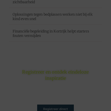
zichtbaarheid
Oplossingen tegen bedplassen werken niet bij elk
kind even snel
Financiële begeleiding in Kortrijk helpt starters
fouten vermijden
Registreer en ontdek eindeloze
inspiratie
Of je nu schrijft om te inspireren, informeren of
entertainen – jouw plek is hier. Registreer nu en sluit
je aan.
Registreer direct