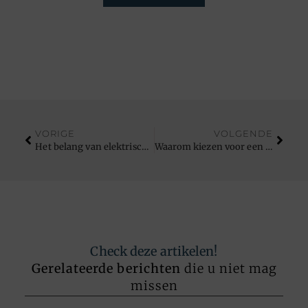
VORIGE
VOLGENDE
Het belang van elektrisch gereedschap kopen voor in uw werkplaats
Waarom kiezen voor een multidisciplinaire tandartspraktijk zoals Dentius
Check deze artikelen!
Gerelateerde berichten
die u niet mag
missen