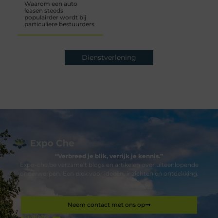
Waarom een auto
leasen steeds
populairder wordt bij
particuliere bestuurders
Dienstverlening
“Verbreed je blik, verrijk je kennis.”
Expo-che.be verzamelt blogs en artikelen over uiteenlopende
onderwerpen. Een plek voor ideeën, inzichten en ontdekking.
Neem contact met ons op