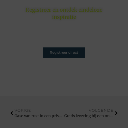
Registreer en ontdek eindeloze
inspiratie
Of je nu schrijft om te inspireren, informeren of
entertainen – jouw plek is hier. Registreer nu en sluit
je aan.
Registreer direct
VORIGE
VOLGENDE
Oase van rust in een privéwellness in Antwerpen
Gratis levering bij een online apotheek in België: hoe werkt het en welke voorwaarden gelden?