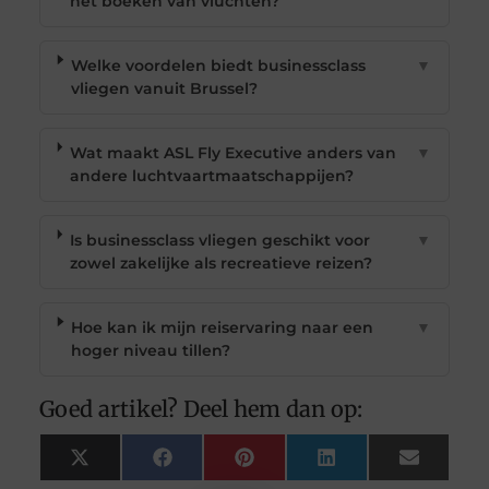
het boeken van vluchten?
Welke voordelen biedt businessclass
▼
vliegen vanuit Brussel?
Wat maakt ASL Fly Executive anders van
▼
andere luchtvaartmaatschappijen?
Is businessclass vliegen geschikt voor
▼
zowel zakelijke als recreatieve reizen?
Hoe kan ik mijn reiservaring naar een
▼
hoger niveau tillen?
Goed artikel? Deel hem dan op:
X
Facebook
Pinterest
LinkedIn
Email
(Twitter)