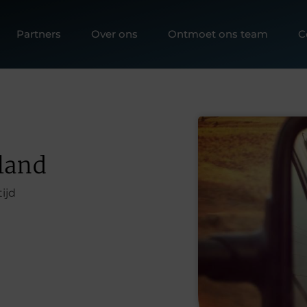
Partners
Over ons
Ontmoet ons team
C
land
ijd