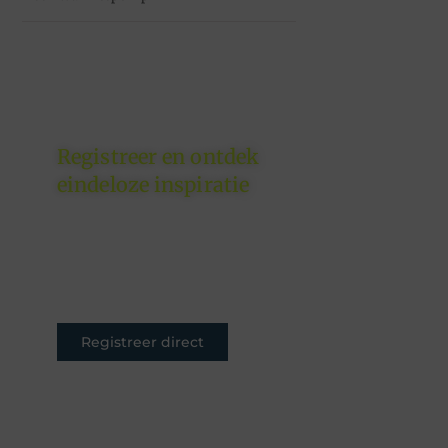
Registreer en ontdek
eindeloze inspiratie
Of je nu schrijft om te
inspireren, informeren of
entertainen – jouw plek is hier.
Registreer nu en sluit je aan.
Registreer direct