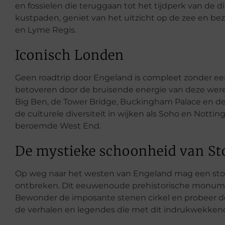
en fossielen die teruggaan tot het tijdperk van de 
kustpaden, geniet van het uitzicht op de zee en be
en Lyme Regis.
Iconisch Londen
Geen roadtrip door Engeland is compleet zonder een
betoveren door de bruisende energie van deze wer
Big Ben, de Tower Bridge, Buckingham Palace en 
de culturele diversiteit in wijken als Soho en Nottin
beroemde West End.
De mystieke schoonheid van S
Op weg naar het westen van Engeland mag een stop
ontbreken. Dit eeuwenoude prehistorische monument
Bewonder de imposante stenen cirkel en probeer de my
de verhalen en legendes die met dit indrukwekken