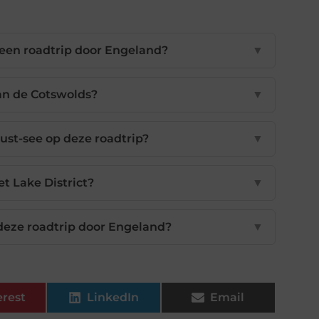
een roadtrip door Engeland?
▼
aan de Cotswolds?
▼
st-see op deze roadtrip?
▼
et Lake District?
▼
deze roadtrip door Engeland?
▼
erest
LinkedIn
Email