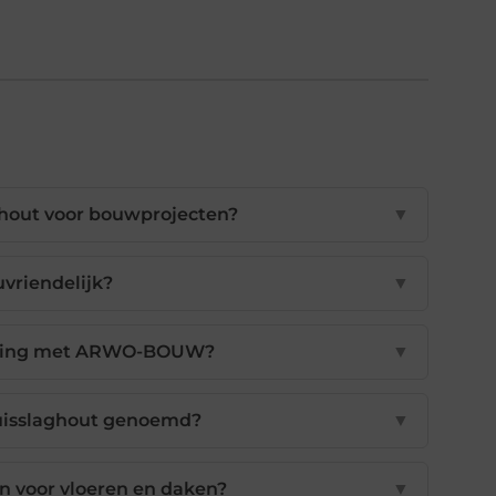
 hout voor bouwprojecten?
▼
uvriendelijk?
▼
rking met ARWO-BOUW?
▼
uisslaghout genoemd?
▼
n voor vloeren en daken?
▼