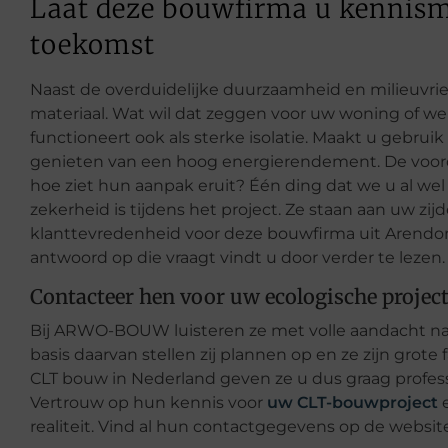
Laat deze bouwfirma u kennism
toekomst
Naast de overduidelijke duurzaamheid en milieuvrie
materiaal. Wat wil dat zeggen voor uw woning of w
functioneert ook als sterke isolatie. Maakt u gebru
genieten van een hoog energierendement. De voorde
hoe ziet hun aanpak eruit? Één ding dat we u al we
zekerheid is tijdens het project. Ze staan aan uw zij
klanttevredenheid voor deze bouwfirma uit Arendonk
antwoord op die vraagt vindt u door verder te lezen.
Contacteer hen voor uw ecologische projec
Bij ARWO-BOUW luisteren ze met volle aandacht naar
basis daarvan stellen zij plannen op en ze zijn gro
CLT bouw in Nederland geven ze u dus graag profess
Vertrouw op hun kennis voor
uw CLT-bouwproject
e
realiteit. Vind al hun contactgegevens op de websit