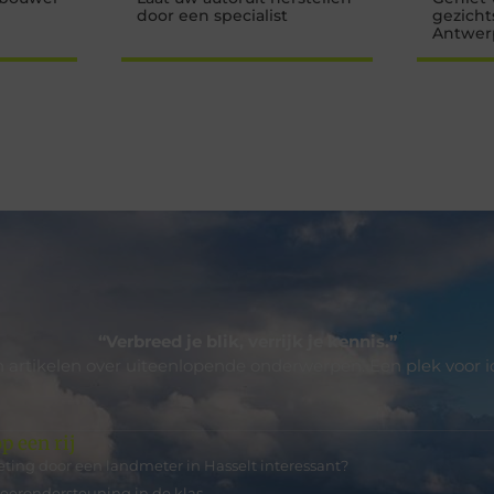
door een specialist
gezicht
Antwer
“Verbreed je blik, verrijk je kennis.”
 artikelen over uiteenlopende onderwerpen. Een plek voor i
p een rij
ting door een landmeter in Hasselt interessant?
leerondersteuning in de klas