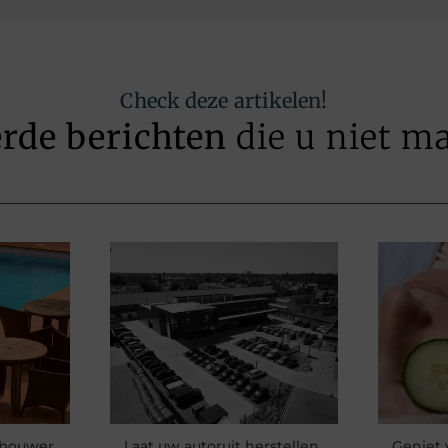
Check deze artikelen!
erde berichten
die u niet m
bouwer
Laat uw autoruit herstellen
Geniet 