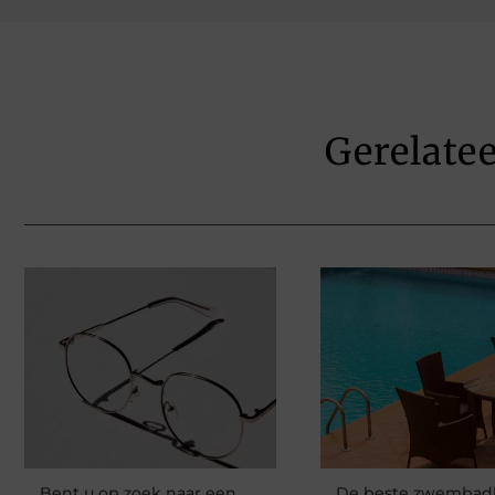
Gerelate
Bent u op zoek naar een
De beste zwembad