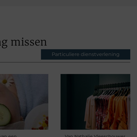
ag missen
Particuliere dienstverlening
van een
Van Nathalie Vleeschouwer