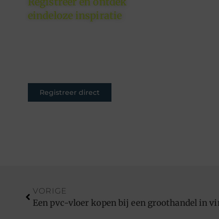
Registreer en ontdek
eindeloze inspiratie
Of je nu schrijft om te
inspireren, informeren of
entertainen – jouw plek is hier.
Registreer nu en sluit je aan.
Registreer direct
VORIGE
Een pvc-vloer kopen bij een groothandel in v