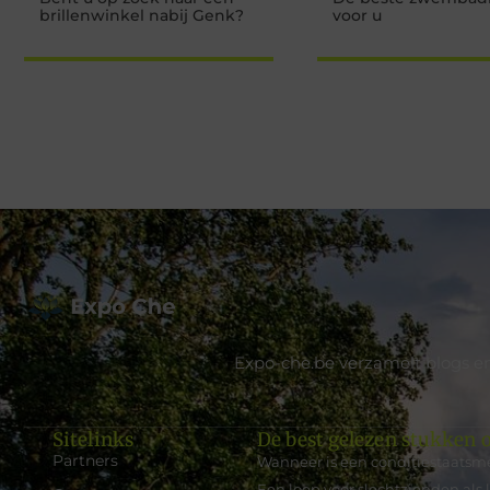
brillenwinkel nabij Genk?
voor u
Expo-che.be verzamelt blogs en
Sitelinks
De best gelezen stukken o
Partners
Wanneer is een conditiestaatsme
Een loep voor slechtzienden als 