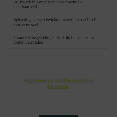
Drukwerk in Antwerpen voor maximale
zichtbaarheid
Oplossingen tegen bedplassen werken niet bij elk
kind even snel
Financiële begeleiding in Kortrijk helpt starters
fouten vermijden
Registreer en ontdek eindeloze
inspiratie
Of je nu schrijft om te inspireren, informeren of
entertainen – jouw plek is hier. Registreer nu en sluit
je aan.