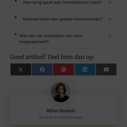
Hoe lang gaat een hometrainer mee?
▼
Hoeveel kost een goede hometrainer?
▼
Wat zijn de voordelen van een
▼
magneetrem?
Goed artikel? Deel hem dan op:
X
Facebook
Pinterest
LinkedIn
Email
(Twitter)
Milan Roelofs
Schrijver & Inzichtbrenger