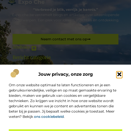
“Verbreed je blik, verrijk je kennis.”
Expo-che.be verzamelt blogs en artikelen over uiteenlopende
onderwerpen. Een plek voor ideeën, inzichten en ontdekking.
Neem contact met ons op
Sitelinks
Bericht categorie
Goedkope linkbuilding: hoe je jouw website effectief kunt laten groeien zonder grote kosten
Hoe kan ik geld verdienen met mijn website: een complete gids
Jouw privacy, onze zorg
De best gelezen stukken op een rij
Snel uw pakketten verzendklaar maken met een
Om onze website optimaal te laten functioneren en je een
omsnoeringsmachine
gebruiksvriendelijke, veilige en op maat gemaakte ervaring te
Hoe Sport Psychologen En Sport Trainers Hand in Hand
bieden, maken we gebruik van cookies en vergelijkbare
Gaan
technieken. Zo krijgen we inzicht in hoe onze website wordt
Privékliniek met ervaring voor borstvergrotingen
gebruikt en kunnen we je content en advertenties tonen die
beter bij je passen. Jij bepaalt welke cookies je toestaat. Meer
Laat u begeleiden door deze advocaat in Brugge
weten? Bekijk
ons cookiebeleid
.
Bent u op zoek naar een brillenwinkel nabij Genk?
Met een EPC-keuring op zak verkoop of verhuur je jouw
Top