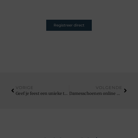
entertainen – jouw plek is hier. Registreer nu en sluit
je aan.
Registreer direct
VORIGE
VOLGENDE
Geef je feest een unieke touch met papieren cadeauzakjes
Damesschoenen online kopen: eenvoudig en stijlvol shoppen