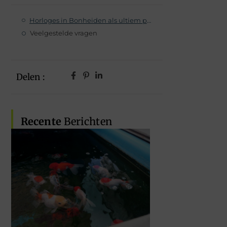
Horloges in Bonheiden als ultiem pronkstuk
Veelgestelde vragen
Delen :
Recente
Berichten