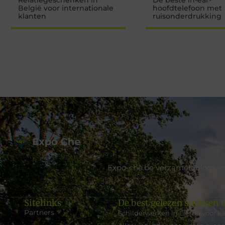
Relatiegeschenken in
De beste in-ear-
België voor internationale
hoofdtelefoon met
klanten
ruisonderdrukking
Expo-che.be verzamelt blogs en
Sitelinks
De best gelezen stukken o
Partners
Schilderwerken in Lierde voor k