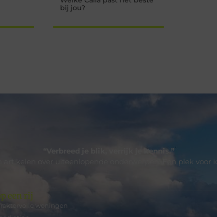
Welke Calla past het beste
bij jou?
“Verbreed je blik, verrijk je kennis.”
 artikelen over uiteenlopende onderwerpen. Een plek voor i
p een rij
araktervolle woningen