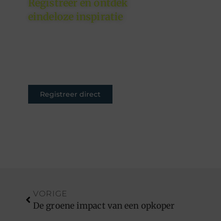
Registreer en ontdek
eindeloze inspiratie
Of je nu schrijft om te
inspireren, informeren of
entertainen – jouw plek is hier.
Registreer nu en sluit je aan.
Registreer direct
VORIGE
De groene impact van een opkoper