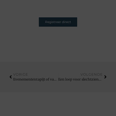
entertainen – jouw plek is hier. Registreer nu en sluit
je aan.
Registreer direct
VORIGE
VOLGENDE
Evenemententapijt of vaste vloer: wat is de beste keuze voor uw event?
Een loep voor slechtzienden als leerondersteuning in de klas