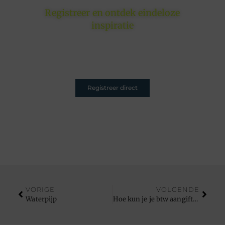
Registreer en ontdek eindeloze
inspiratie
Of je nu schrijft om te inspireren, informeren of
entertainen – jouw plek is hier. Registreer nu en sluit
je aan.
Registreer direct
VORIGE
VOLGENDE
Waterpijp
Hoe kun je je btw aangifte België goed doen?