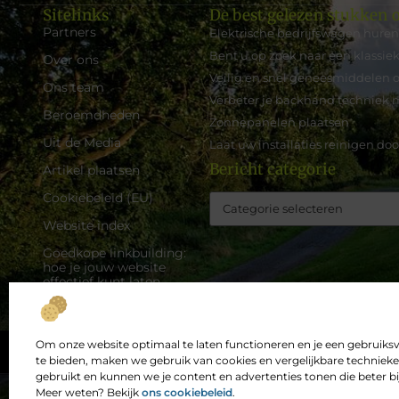
Sitelinks
De best gelezen stukken o
Partners
Elektrische bedrijfswagen huren 
Bent u op zoek naar een klassi
Over ons
Veilig en snel geneesmiddelen o
Ons team
Verbeter je backhand techniek m
Beroemdheden
Zonnepanelen plaatsen
Uit de Media
Laat uw installaties reinigen do
Bericht categorie
Artikel plaatsen
Cookiebeleid (EU)
Website index
Goedkope linkbuilding:
hoe je jouw website
effectief kunt laten
groeien zonder grote
kosten
Hoe kan ik geld verdienen
Om onze website optimaal te laten functioneren en je een gebruiksv
Top
met mijn website: een
te bieden, maken we gebruik van cookies en vergelijkbare technieke
complete gids
gebruikt en kunnen we je content en advertenties tonen die beter bij 
Meer weten? Bekijk
ons cookiebeleid
.