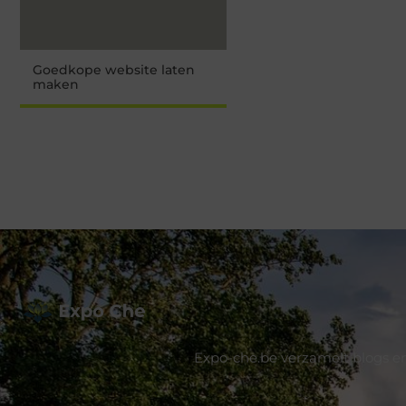
Goedkope website laten
maken
Expo-che.be verzamelt blogs en