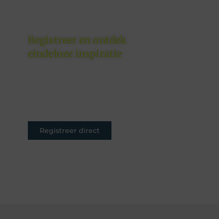
Registreer en ontdek
eindeloze inspiratie
Of je nu schrijft om te
inspireren, informeren of
entertainen – jouw plek is hier.
Registreer nu en sluit je aan.
Registreer direct