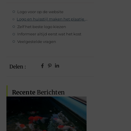
Logo voor op de website
Logo en huisstijl maken het plaatje compleet
Zelf het beste logo kiezen
Informeer altijd eerst wat het kost
Veelgestelde vragen
Delen :
Recente
Berichten