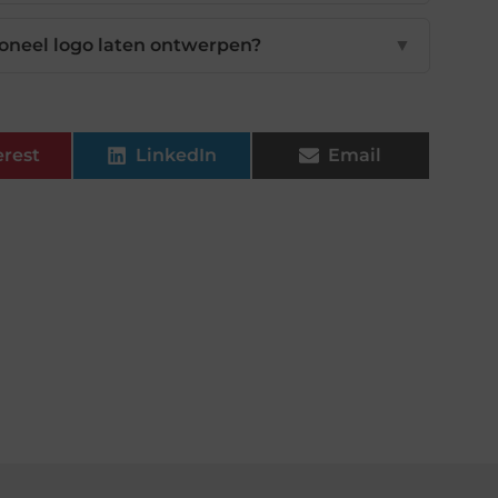
ioneel logo laten ontwerpen?
▼
erest
LinkedIn
Email