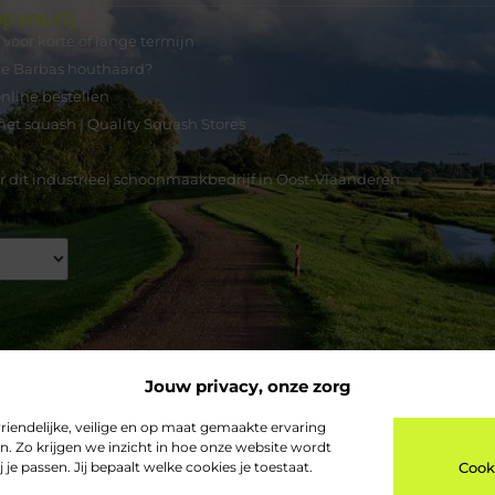
p een rij
voor korte of lange termijn
eke Barbas houthaard?
nline bestellen
et squash | Quality Squash Stores
or dit industrieel schoonmaakbedrijf in Oost-Vlaanderen
Jouw privacy, onze zorg
riendelijke, veilige en op maat gemaakte ervaring
n. Zo krijgen we inzicht in hoe onze website wordt
je passen. Jij bepaalt welke cookies je toestaat.
Cook