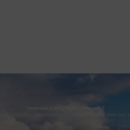
“Verbreed je blik, verrijk je kennis.”
 artikelen over uiteenlopende onderwerpen. Een plek voor i