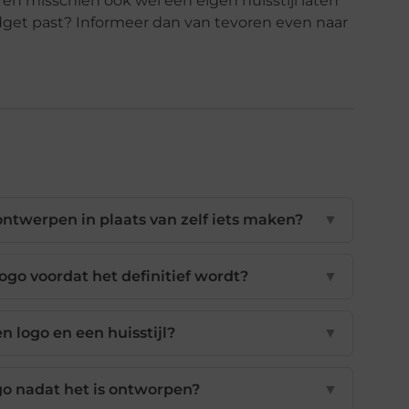
 en misschien ook wel een eigen huisstijl laten
dget past? Informeer dan van tevoren even naar
ontwerpen in plaats van zelf iets maken?
▼
go voordat het definitief wordt?
▼
en logo en een huisstijl?
▼
go nadat het is ontworpen?
▼