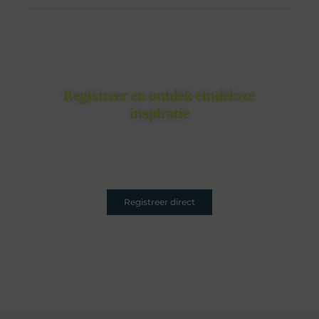
Registreer en ontdek eindeloze
inspiratie
Of je nu schrijft om te inspireren, informeren of
entertainen – jouw plek is hier. Registreer nu en sluit
je aan.
Registreer direct